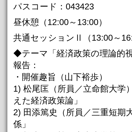
パスコード：043423
昼休憩（12:00～13:00）
共通セッションⅡ（13:00～16:
◆テーマ「経済政策の理論的
報告：
・開催趣旨（山下裕歩）
1) 松尾匡（所員／立命館大
えた経済政策論」
2) 田添篤史（所員／三重短
係」