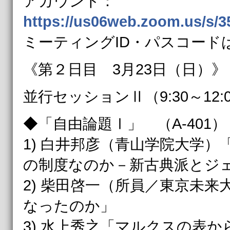
アカウント：
https://us06web.zoom.us/s/
ミーティングID・パスコード
《第２日目 3月23日（日）》
並行セッションⅡ（9:30～12:
◆「自由論題Ⅰ」 （A-401）
1) 白井邦彦（青山学院大学
の制度なのか－新古典派とジ
2) 柴田啓一（所員／東京未
なったのか」
3) 水上秀之「マルクスの表