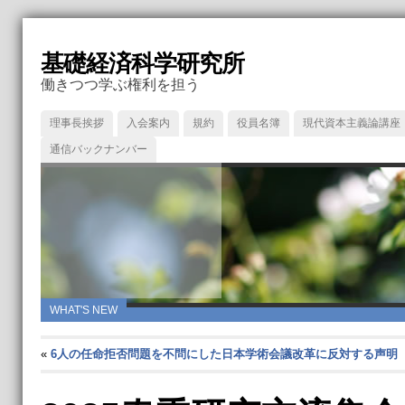
基礎経済科学研究所
働きつつ学ぶ権利を担う
理事長挨拶
入会案内
規約
役員名簿
現代資本主義論講座
通信バックナンバー
WHAT'S NEW
«
6人の任命拒否問題を不問にした日本学術会議改革に反対する声明