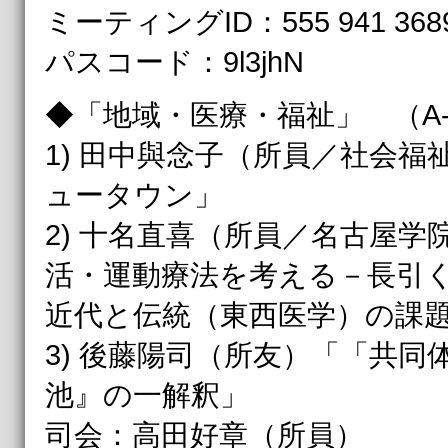
ミーティングID：555 941 368
パスコード：9l3jhN
◆「地域・医療・福祉」 （A-
1) 田中與念子（所員／社会
ュータウン」
2) 十名直喜（所員／名古屋
活・運動療法を考える－長引
近代と伝統（東西医学）の課
3) 後藤陽司（所友）「「共
池』の一解釈」
司会：高田好章（所員）