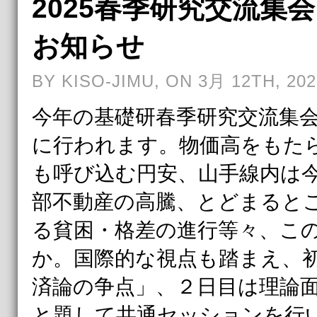
2025春季研究交流集会
お知らせ
BY KISO-JIMU, ON 3月 12TH, 202
今年の基礎研春季研究交流集会
に行われます。物価高をもた
も呼び込む円安、山手線内は
部不動産の高騰、とどまると
る貧困・格差の進行等々、こ
か。国際的な視点も踏まえ、
済論の争点」、２日目は理論
と題して共通セッションを行