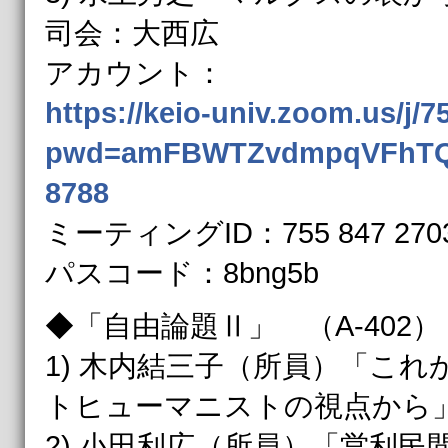
司会：大西広
アカウント：
https://keio-univ.zoom.us/j/
pwd=amFBWTZvdmpqVFhTQ
8788
ミーティングID：755 847 270
パスコード：8bng5b
◆「自由論題Ⅱ」 （A-402）
1) 木内結三子（所員）「こ
トヒューマニストの視点から
2) 小田利広（所員）「営利