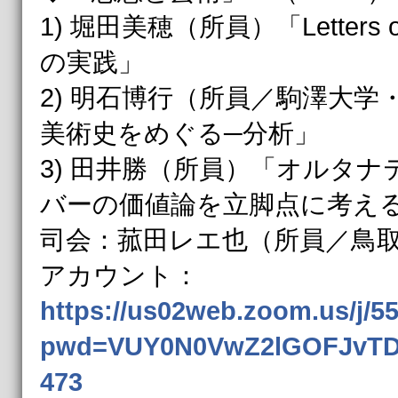
1) 堀田美穂（所員）「Letters 
の実践」
2) 明石博行（所員／駒澤大
美術史をめぐる─分析」
3) 田井勝（所員）「オルタ
バーの価値論を立脚点に考え
司会：菰田レエ也（所員／鳥
アカウント：
https://us02web.zoom.us/j/5
pwd=VUY0N0VwZ2lGOFJvTD
473