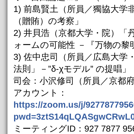
1) 前島賢土（所員／獨協大
（贈賄）の考察」
2) 井貝浩（京都大学・院）
ォームの可能性 －『万物の黎
3) 佐中忠司（所員／広島大
法則」－”δ-χモデル” の提唱」
司会：小沢修司（所員／京都
アカウント：
https://zoom.us/j/927787795
pwd=3ztS14qLQASgwCRwL0
ミーティングID：927 7877 95