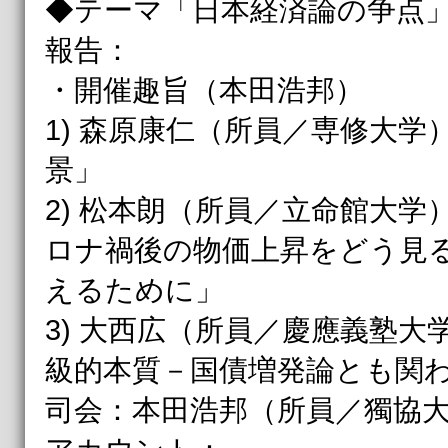
◆テーマ「日本経済論の争点
報告：
・開催趣旨（本田浩邦）
1) 森原康仁（所員／専修大
景」
2) 松本朗（所員／立命館大学
ロナ禍後の物価上昇をどう見
えるために」
3) 大西広（所員／慶應義塾
級的本質－国債増発論とも関
司会：本田浩邦（所員／獨協