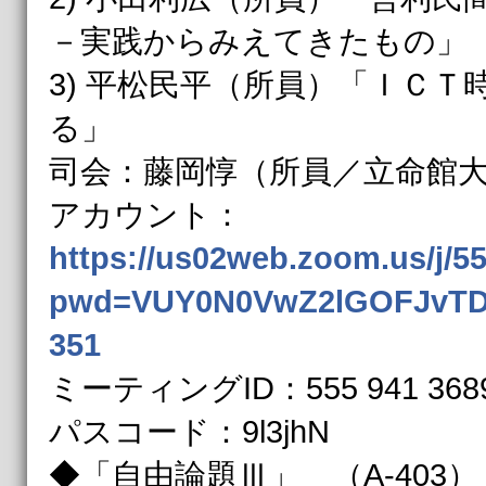
－実践からみえてきたもの」
3) 平松民平（所員）「ＩＣ
る」
司会：藤岡惇（所員／立命館
アカウント：
https://us02web.zoom.us/j/5
pwd=VUY0N0VwZ2lGOFJvTD
351
ミーティングID：555 941 368
パスコード：9l3jhN
◆「自由論題Ⅲ」 （A-403）