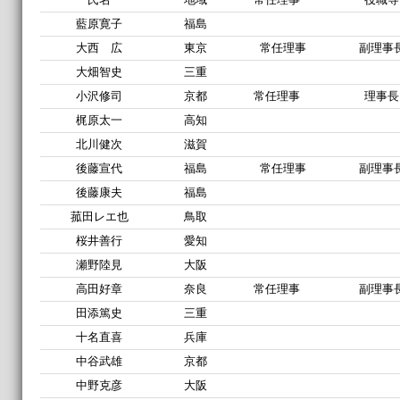
藍原寛子
福島
大西 広
東京
常任理事
副理事
大畑智史
三重
小沢修司
京都
常任理事
理事長
梶原太一
高知
北川健次
滋賀
後藤宣代
福島
常任理事
副理事
後藤康夫
福島
菰田レエ也
鳥取
桜井善行
愛知
瀬野陸見
大阪
高田好章
奈良
常任理事
副理事
田添篤史
三重
十名直喜
兵庫
中谷武雄
京都
中野克彦
大阪