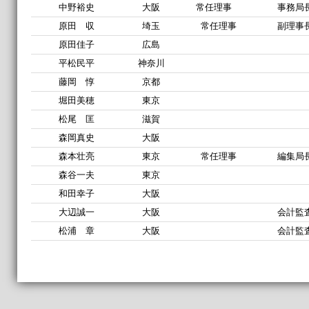
中野裕史
大阪
常任理事
事務局
原田 収
埼玉
常任理事
副理事
原田佳子
広島
平松民平
神奈川
藤岡 惇
京都
堀田美穂
東京
松尾 匡
滋賀
森岡真史
大阪
森本壮亮
東京
常任理事
編集局
森谷一夫
東京
和田幸子
大阪
大辺誠一
大阪
会計監
松浦 章
大阪
会計監