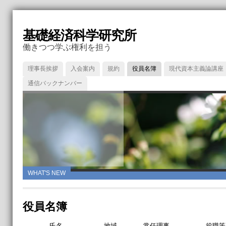
基礎経済科学研究所
働きつつ学ぶ権利を担う
理事長挨拶
入会案内
規約
役員名簿
現代資本主義論講座
通信バックナンバー
WHAT'S NEW
役員名簿
氏名
地域
常任理事
役職等