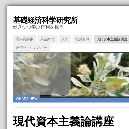
基礎経済科学研究所
働きつつ学ぶ権利を担う
理事長挨拶
入会案内
規約
役員名簿
現代資本主義論講座
通信バックナンバー
WHAT'S NEW
現代資本主義論講座