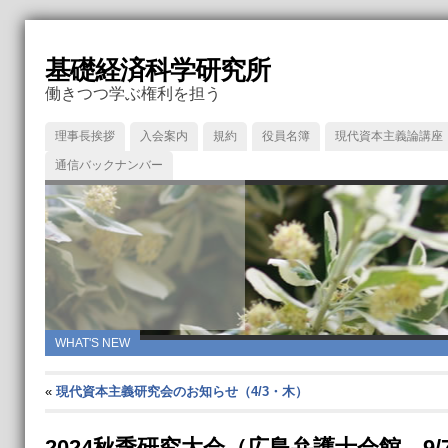
基礎経済科学研究所
働きつつ学ぶ権利を担う
理事長挨拶
入会案内
規約
役員名簿
現代資本主義論講座
通信バックナンバー
WHAT'S NEW
«
現代資本主義研究会のお知らせ（4/3・木）
2024秋季研究大会（広島弁護士会館、9/