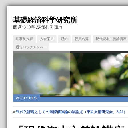
基礎経済科学研究所
働きつつ学ぶ権利を担う
理事長挨拶
入会案内
規約
役員名簿
現代資本主義論講座
通信バックナンバー
WHAT'S NEW
«
現代的課題としての国際価値論の諸論点（東京支部研究会、2/22）