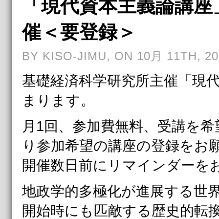
「現代資本主義論講座」
催＜要登録＞
BY KISO-JIMU, ON 10月 11TH, 20
基礎経済科学研究所主催「現代
まります。
月1回、参加費無料、受講を希
り参加希望の講座の登録をお
開催数日前にリマインダーを
地政学的多極化が進展する世
開始時にも匹敵する歴史的転