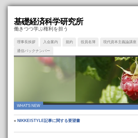
基礎経済科学研究所
働きつつ学ぶ権利を担う
理事長挨拶
入会案内
規約
役員名簿
現代資本主義論講座
通信バックナンバー
WHAT'S NEW
«
NIKKEISTYLE記事に関する要望書