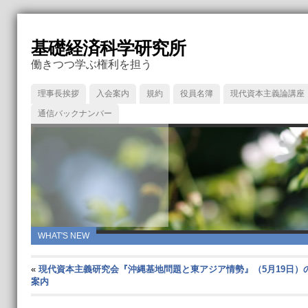
基礎経済科学研究所
働きつつ学ぶ権利を担う
理事長挨拶
入会案内
規約
役員名簿
現代資本主義論講座
通信バックナンバー
WHAT'S NEW
«
現代資本主義研究会『沖縄基地問題と東アジア情勢』（5月19日）
案内