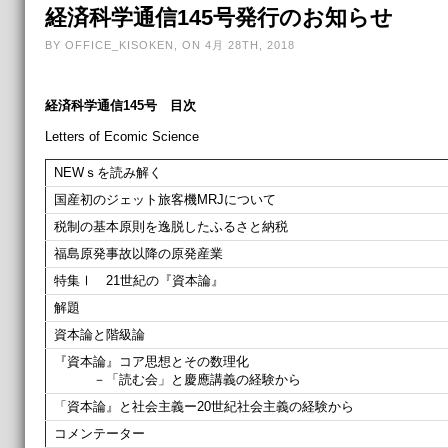
経済科学通信145号発行のお知らせ
BY OFFICE_KISOKEN, ON 4月 28TH, 2018
経済科学通信145号 目次
Letters of Ecomic Science
NEWｓを読み解く
国産初のジェット旅客機MRJについて
税制の基本原則を逸脱したふるさと納税
福島原発事故以降の原発産業
特集Ⅰ 21世紀の『資本論』
解題
資本論と階級論
『資本論』コア思想とその数理化
－「読む会」と慶應講義の経験から
「資本論』と社会主義ー20世紀社会主義の経験から
コメンテーター