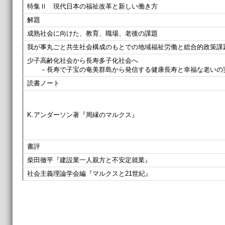
特集Ⅱ 現代日本の福祉改革と新しい働き方
解題
成熟社会に向けた、教育、職場、老後の課題
我が事丸ごと共生社会構成のもとでの地域福祉労働と総合的政策課
少子高齢化社会から長寿多子化社会へ
－長寿で子宝の奄美群島から発信する健康長寿と幸福な老いの
読書ノート
K.アンダーソン著『周縁のマルクス』
書評
柴田徹平『建設業一人親方と不安定就業』
社会主義理論学会編『マルクスと21世紀』