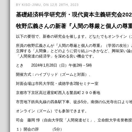
BY KISO-JIMU, ON 12月 28TH, 2023
基礎経済科学研究所・
現代資本主義研究会
202
牧野広義さんの新著『人間の尊厳と個人の尊
以下の要領で、新春の研究会を催します。どなたでもオンライン（
所員の牧野広義さんが『人間の尊厳と個人の尊重』（学習の友社）
立脚する「人間像」とどのように切り結ぶべきかなど、興味深い論
「人間発達の経済学」を深める良い機会です。
とき 2024年1月28日（日）午後2時－5時
開催方式：ハイブリッド（ズームと対面）、
対面会場は市民大学院・成徳学舎2階セミナー室
京都市下京区高辻通室町西入る繁昌町２９０番地
市営地下鉄烏丸線の四条駅下車、徒歩5分。南側の仏光寺出口より地
オンライン（ズーム）でも参加できます。
司会 藤岡 惇（自由大学院「人間発達ゼミ」、立命館大学名誉教授
１）開会の辞 （5分）