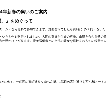
4
年新春の集いのご案内
重」』をめぐって
ズーム）なら無料で参加できます。対面会場でしたら資料代（500円）をい
という力作を刊行されました。人間の尊厳と生命の尊厳、山野を含む自然の
点が浮かび上がります。青年労働者との交流の豊かな経験をおもちの牧野さ
上に出て、一筋西の室町通りを南へ左折。1筋目の高辻通りを西へ30メート
）