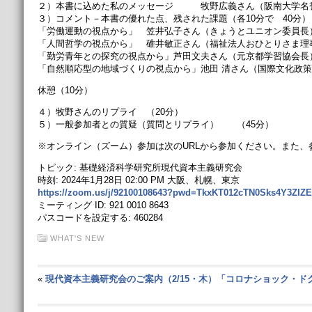
２）本書に込めた私のメッセージ 牧野広義さん（阪南大学名誉
３）コメント－本書の優れた点、残された課題（各10分で 40分）
「労働運動の視点から」 笠井弘子さん（きょうとユニオン委員長
「人間哲学の視点から」 碓井敏正さん（福祉法人おひとりさま理
「勤労青年との探究の視点から」芦田文夫さん（元京都学習協会長
「自然順応型の地域づくりの視点から」池田 清さん（国際文化政
休憩（10分）
４）牧野さんのリプライ （20分）
５）一般参加者との質疑（質問とリプライ） （45分）
※オンライン（ズーム）参加は次のURLから参加ください。また、参加希望者
トピック: 基礎経済科学研究所現代資本主義研究会
時刻: 2024年1月28日 02:00 PM 大阪、札幌、東京
https://zoom.us/j/92100108643?pwd=TkxKT012cTN0Sks4Y3ZI
ミーティング ID: 921 0010 8643
パスコードを設定する: 460284
WHAT'S NEW
«
現代資本主義研究会のご案内（2/15・木）「コロナショック・