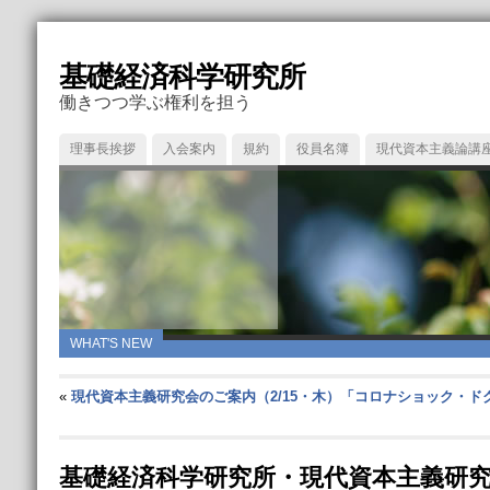
基礎経済科学研究所
働きつつ学ぶ権利を担う
理事長挨拶
入会案内
規約
役員名簿
現代資本主義論講
WHAT'S NEW
«
現代資本主義研究会のご案内（2/15・木）「コロナショック・
基礎経済科学研究所・現代資本主義研究