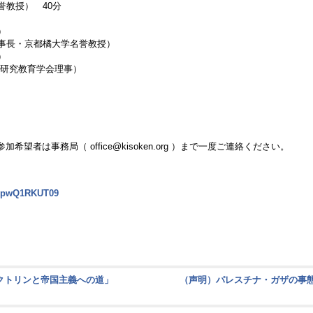
教授） 40分
）
事長・京都橘大学名誉教授）
）
策研究教育学会理事）
は事務局（ office@kisoken.org ）まで一度ご連絡ください。
ZEpwQ1RKUT09
ドクトリンと帝国主義への道」
（声明）パレスチナ・ガザの事