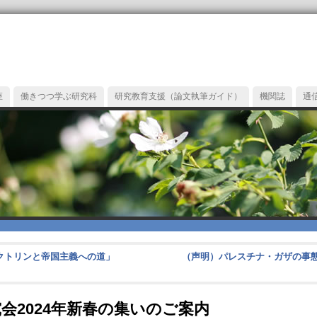
座
働きつつ学ぶ研究科
研究教育支援（論文執筆ガイド）
機関誌
通
ドクトリンと帝国主義への道」
（声明）パレスチナ・ガザの事
会2024年新春の集いのご案内