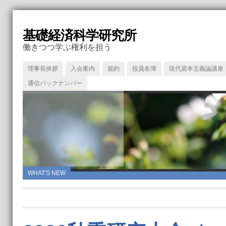
基礎経済科学研究所
働きつつ学ぶ権利を担う
理事長挨拶
入会案内
規約
役員名簿
現代資本主義論講座
通信バックナンバー
WHAT'S NEW