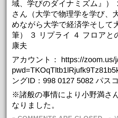
域、学びのダイナミズム』） 
さん（大学で物理学を学び、
めながら大学で経済学そして
筆） ３ リプライ ４ フロア
康夫
アカウント： https://zoom.us/j
pwd=TKOqTltb1lRjufk9Tz81
ングID：998 0127 5082 パス
※諸般の事情により小野満さ
なりました。