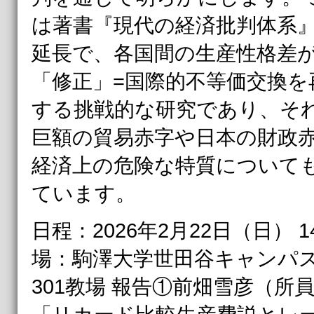
は著書『現代の経済批判体系
延長で、各国間の生産性格差
「修正」=国際的不等価交換を
する挑戦的な研究であり、そ
巨額の貿易赤字や日本の財政
経済上の危険な特質について
ています。
日程：2026年2月22日（日） 14
場：駒澤大学世田谷キャンパス
301教場 報告①前畑雪彦（所