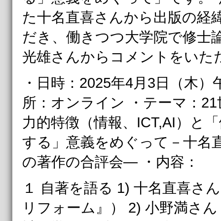
た十名直喜さんから出版の経
だき、働きつつ大学院で修士
光雄さんからコメントをいた
・日時：2025年4月3日（木）
所：オンライン ・テーマ：2
力的特徴（情報、ICT,AI）
する」意義をめぐって－十名
の著作の合評会― ・内容：
１ 自著を語る 1) 十名直喜
リフォーム』） 2) 小野満さ