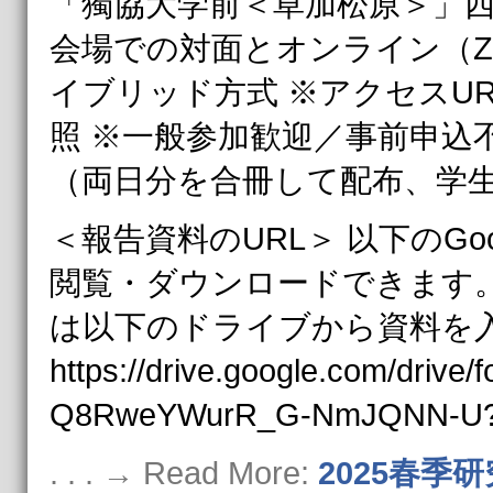
「獨協大学前＜草加松原＞」西
会場での対面とオンライン（Z
イブリッド方式 ※アクセスU
照 ※一般参加歓迎／事前申込不
（両日分を合冊して配布、学
＜報告資料のURL＞ 以下のGoog
閲覧・ダウンロードできます
は以下のドライブから資料を
https://drive.google.com/driv
Q8RweYWurR_G-NmJQNN-U?u
. . . → Read More:
2025春季研