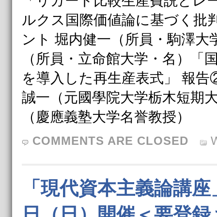
「リカード比較生産費説とレ
ルクス国際価値論に基づく批判
ント 堀内健一（所員・駒澤大
（所員・立命館大学・名）「
を導入した再生産表式」 報告
誠一（元國學院大学栃木短期大
（慶應義塾大学名誉教授）
COMMENTS ARE CLOSED
「現代資本主義論講座」
日（日）開催＜要登録