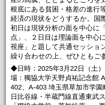
根底にある貧困・格差の進行
経済の現状をどうするか。国
初日は現状分析の面を中心に
点」、２日目は理論面を中心
視座」と題して共通セッショ
繰り合わせの上、ぜひともご
◆日時：2025年3月22日（土
場：獨協大学天野貞祐記念館 A-20
402、A-403 埼玉県草加市
日比谷線・半蔵門線直通東武