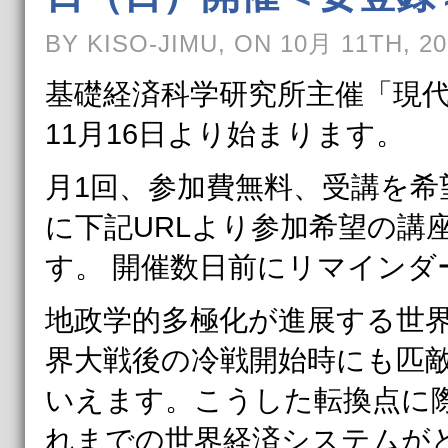
BY KISO-JIMU, ON 10月 11TH, 20
基礎経済科学研究所主催「現
11月16日より始まります。
月1回、参加費無料、受講を希
に下記URLより参加希望の講
す。 開催数日前にリマインダ
地政学的多極化が進展する世
界大戦後の冷戦開始時にも匹
いえます。こうした転換点に
れまでの世界経済システムが